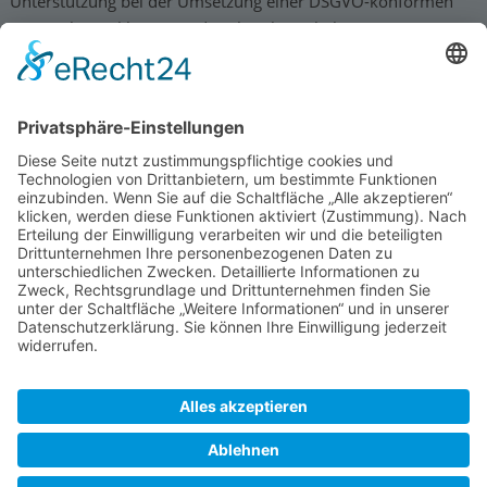
Unterstützung bei der Umsetzung einer DSGVO-konformen
Datenschutzerklärung und praktischer Inhalte zur DSGVO
Kontakt
Impressum
Datenschutzhinweis
Cookie-Einstellungen
© René Chrobak | Meesenring 4a | 23566 Lübeck
Ausführende Werbeagentur; Webseite, Planung, Konzept, Design,
Programmierung und Pflege: