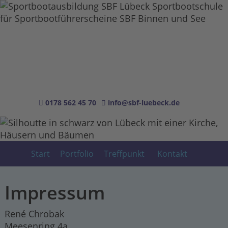
0178 562 45 70
info
@sbf-luebeck.de
Start
Portfolio
Treffpunkt
Kontakt
Impressum
René Chrobak
Meesenring 4a